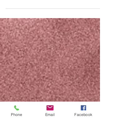
Χάρι Ομ, αγαπημένοι γιόγκι και γιογκίνι! Με
μεγάλη μας χαρά, για δεύτερη χρονιά
διοργανώνουμε το σεμινάριο "Yoga Origins &
Basic...
Phone
Email
Facebook