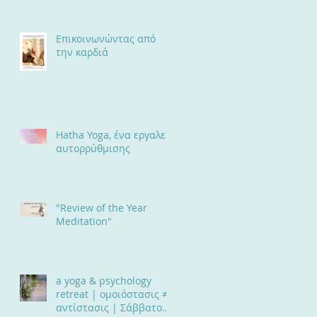
Επαγγελματική Σχέση
Επικοινωνώντας από
την καρδιά
Hatha Yoga, ένα εργαλείο
αυτορρύθμισης
"Review of the Year
Meditation"
a yoga & psychology
retreat | ομοιόστασις ≠
αντίστασις | Σάββατο