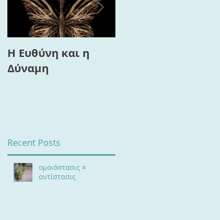
Η Ευθύνη και η
Το “Τρίγωνο της
Δύναμη
Ευημερίας”, ο
Διαλογισμός και η
Αλλαγή
Recent Posts
ομοιόστασις ≠
αντίστασις