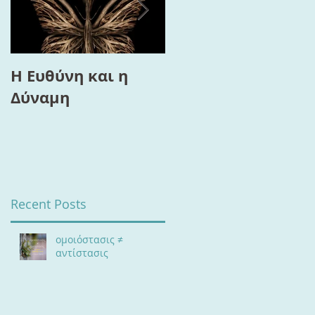
Η Ευθύνη και η
Το “Τρίγωνο της
Δύναμη
Ευημερίας”, ο
Διαλογισμός και η
Αλλαγή
Recent Posts
ομοιόστασις ≠
αντίστασις