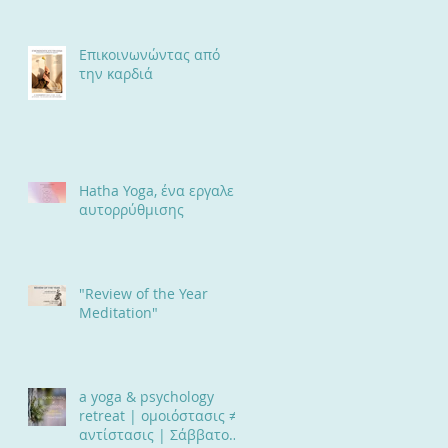
Επαγγελματική Σχέση
Επικοινωνώντας από
την καρδιά
Hatha Yoga, ένα εργαλείο
αυτορρύθμισης
"Review of the Year
Meditation"
a yoga & psychology
retreat | ομοιόστασις ≠
αντίστασις | Σάββατο