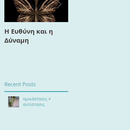
Η Ευθύνη και η
Το “Τρίγωνο της
Δύναμη
Ευημερίας”, ο
Διαλογισμός και η
Αλλαγή
Recent Posts
ομοιόστασις ≠
αντίστασις