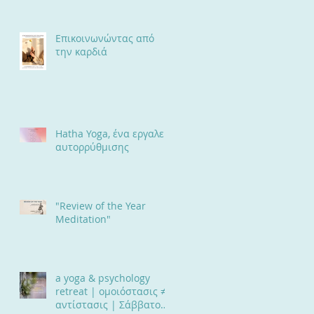
Επαγγελματική Σχέση
Επικοινωνώντας από
την καρδιά
Hatha Yoga, ένα εργαλείο
αυτορρύθμισης
"Review of the Year
Meditation"
a yoga & psychology
retreat | ομοιόστασις ≠
αντίστασις | Σάββατο