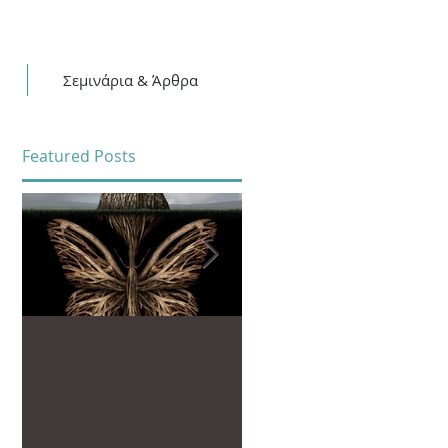
Σεμινάρια & Άρθρα
Featured Posts
Η Ευθύνη και η
Το “Τρίγωνο της
Δύναμη
Ευημερίας”, ο
Διαλογισμός και η
Αλλαγή