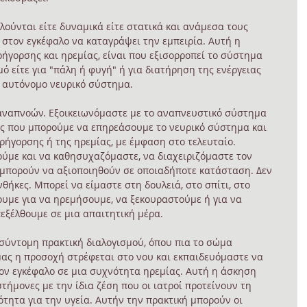
ελούνται είτε δυναμικά είτε στατικά και ανάμεσα τους 
στον εγκέφαλο να καταγράψει την εμπειρία. Αυτή η 
ήγορσης και ηρεμίας, είναι που εξισορροπεί το σύστημα 
ό είτε για "πάλη ή φυγή" ή για διατήρηση της ενέργειας 
 αυτόνομο νευρικό σύστημα. 
αναπνοών. Εξοικειωνόμαστε με το αναπνευστικό σύστημα 
ές που μπορούμε να επηρεάσουμε το νευρικό σύστημα και 
ρήγορσης ή της ηρεμίας, με έμφαση στο τελευταίο. 
ύμε και να καθησυχαζόμαστε, να διαχειριζόμαστε τον 
ς μπορούν να αξιοποιηθούν σε οποιαδήποτε κατάσταση. Δεν 
θήκες. Μπορεί να είμαστε στη δουλειά, στο σπίτι, στο 
ουμε για να ηρεμήσουμε, να ξεκουραστούμε ή για να 
εξέλθουμε σε μια απαιτητική μέρα. 
σύντομη πρακτική διαλογισμού, όπου πια το σώμα 
ας η προσοχή στρέφεται στο νου και εκπαιδευόμαστε να 
ον εγκέφαλο σε μια συχνότητα ηρεμίας. Αυτή η άσκηση 
τήμονες με την ίδια ζέση που οι ιατροί προτείνουν τη 
τητα για την υγεία. Αυτήν την πρακτική μπορούν οι 